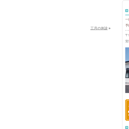
一
予
三月の休診
»
〒9
宮