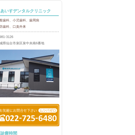
あいすデンタルクリニック
般歯科、小児歯科、歯周病
防歯科、口臭外来
81-3126
城県仙台市泉区泉中央南6番地
診療時間